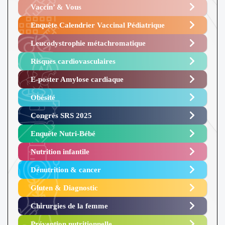
Vaccin’ & Vous
Enquête Calendrier Vaccinal Pédiatrique
Leucodystrophie métachromatique
Risques cardiovasculaires
E-poster Amylose cardiaque ​
Obésité ​
Congrès SRS 2025 ​
Enquête Nutri-Bébé ​
Nutrition infantile
Dénutrition & cancer
Gluten & Diagnostic
Chirurgies de la femme
Prévention nutritionnelle