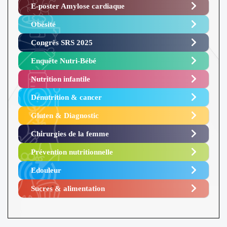
E-poster Amylose cardiaque ​
Obésité ​
Congrès SRS 2025 ​
Enquête Nutri-Bébé ​
Nutrition infantile
Dénutrition & cancer
Gluten & Diagnostic
Chirurgies de la femme
Prévention nutritionnelle
Edouleur​
Sucres & alimentation​