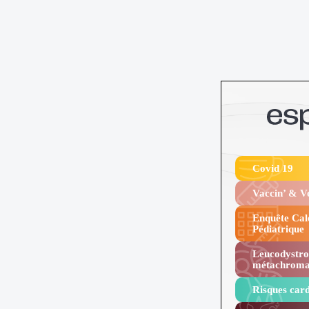
Covid 19
Vaccin’ & 
Enquête Cal
Pédiatrique
Leucodystro
métachroma
Risques card