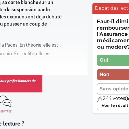
,
sa carte blanche sur un
Débat des lect
ntre la suspension par le
 les examens ont déjà débuté
Faut-il dimi
ulu pousser un coup de
rembourse
l'Assurance
médicament
a Paces. En théorie, elle est
ou modéré
umain. En réalité, elle est
Oui
Non
Sans opinio
244 votes
Voir le résul