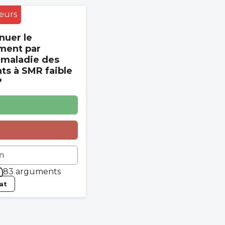
eurs
nuer le
ment par
 maladie des
s à SMR faible
?
n
83 arguments
tat