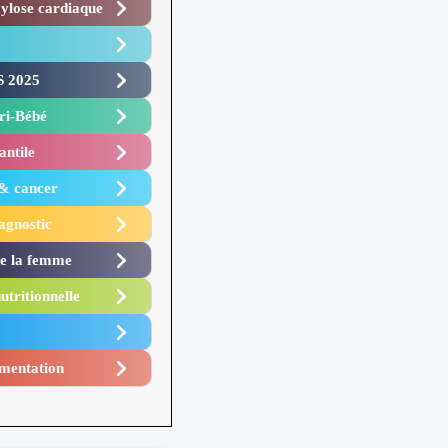
lose cardiaque ​
 2025 ​
i-Bébé ​
antile
 & cancer
agnostic
de la femme
utritionnelle
mentation​