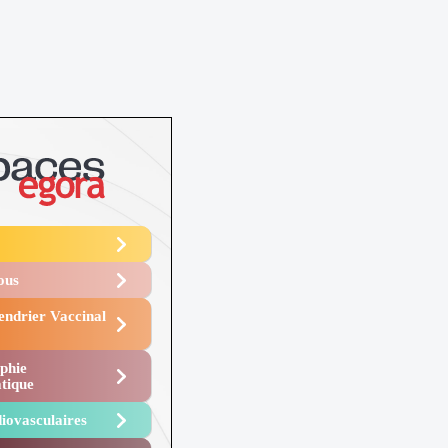
Vous
endrier Vaccinal
phie
tique
iovasculaires