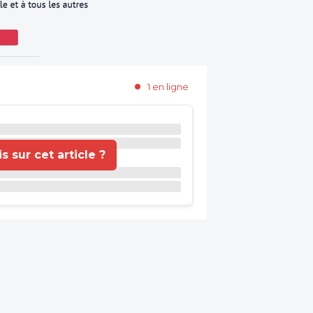
1 en ligne
 sur cet article ?