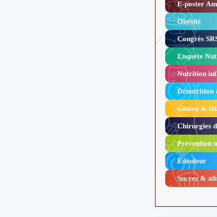
E-poster Amy
Obésité ​
Congrès SRS
Enquête Nutr
Nutrition inf
Dénutrition
Gluten & Di
Chirurgies 
Prévention n
Edouleur​
Sucres & ali