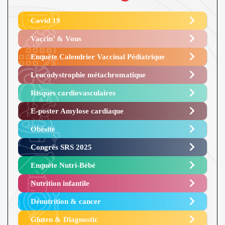
Covid 19
Vaccin’ & Vous
Enquête Calendrier Vaccinal Pédiatrique
Leucodystrophie métachromatique
Risques cardiovasculaires
E-poster Amylose cardiaque ​
Obésité ​
Congrès SRS 2025 ​
Enquête Nutri-Bébé ​
Nutrition infantile
Dénutrition & cancer
Gluten & Diagnostic