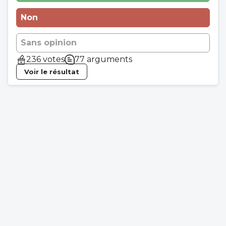
Non
Sans opinion
236 votes
77 arguments
Voir le résultat