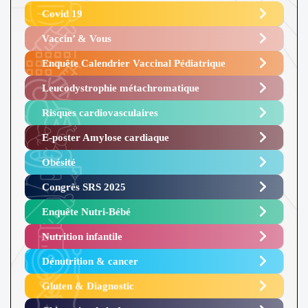
Covid 19
Vaccin’ & Vous
Enquête Calendrier Vaccinal Pédiatrique
Leucodystrophie métachromatique
Risques cardiovasculaires
E-poster Amylose cardiaque ​
Obésité ​
Congrès SRS 2025 ​
Enquête Nutri-Bébé ​
Nutrition infantile
Dénutrition & cancer
Gluten & Diagnostic