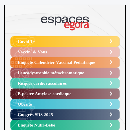
Covid 19
Vaccin’ & Vous
Enquête Calendrier Vaccinal Pédiatrique
Leucodystrophie métachromatique
Risques cardiovasculaires
E-poster Amylose cardiaque ​
Obésité ​
Congrès SRS 2025 ​
Enquête Nutri-Bébé ​