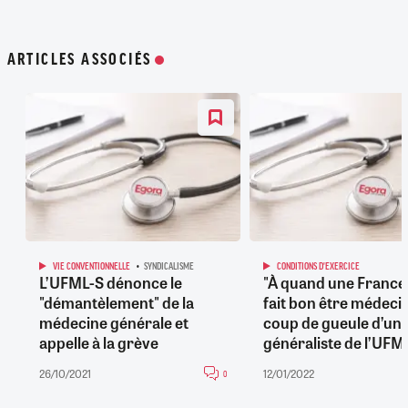
ARTICLES ASSOCIÉS
VIE CONVENTIONNELLE
SYNDICALISME
CONDITIONS D'EXERCICE
L’UFML-S dénonce le
"À quand une France 
"démantèlement" de la
fait bon être médecin 
médecine générale et
coup de gueule d’un
appelle à la grève
généraliste de l’UFM
26/10/2021
12/01/2022
0