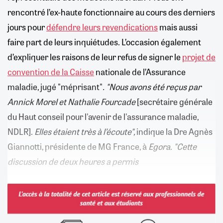
rencontré l’ex-haute fonctionnaire au cours des derniers
jours pour
défendre leurs revendications
mais aussi
faire part de leurs inquiétudes. L’occasion également
d’expliquer les raisons de leur refus de signer le
projet de
convention de la Caisse
nationale de l’Assurance
maladie, jugé "méprisant"
.
"Nous avons été reçus par
Annick Morel et Nathalie Fourcade
[secrétaire générale
du Haut conseil pour l'avenir de l'assurance maladie,
NDLR].
Elles étaient très à l’écoute",
indique la Dre Agnès
Giannotti, présidente de MG France, à
Egora
.
"Cette
discussion de deux heures a permis