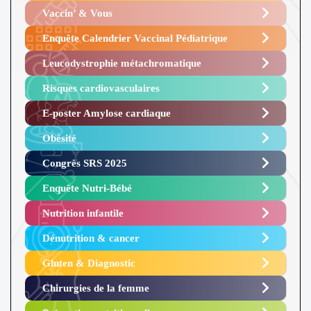
Vaccin’ & Vous
Enquête Calendrier Vaccinal Pédiatrique
Leucodystrophie métachromatique
Risques cardiovasculaires
E-poster Amylose cardiaque ​
Obésité ​
Congrès SRS 2025 ​
Enquête Nutri-Bébé ​
Nutrition infantile
Dénutrition & cancer
Gluten & Diagnostic
Chirurgies de la femme