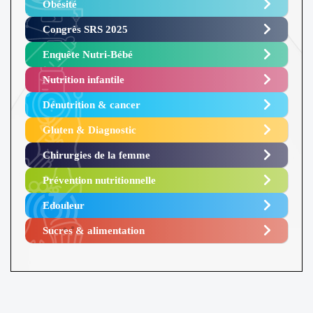
Obésité ​
Congrès SRS 2025 ​
Enquête Nutri-Bébé ​
Nutrition infantile
Dénutrition & cancer
Gluten & Diagnostic
Chirurgies de la femme
Prévention nutritionnelle
Edouleur​
Sucres & alimentation​