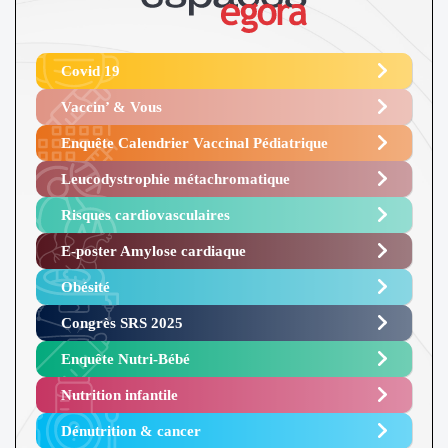
Covid 19
Vaccin’ & Vous
Enquête Calendrier Vaccinal Pédiatrique
Leucodystrophie métachromatique
Risques cardiovasculaires
E-poster Amylose cardiaque ​
Obésité ​
Congrès SRS 2025 ​
Enquête Nutri-Bébé ​
Nutrition infantile
Dénutrition & cancer