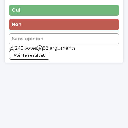
Oui
Non
Sans opinion
243 votes
82 arguments
Voir le résultat