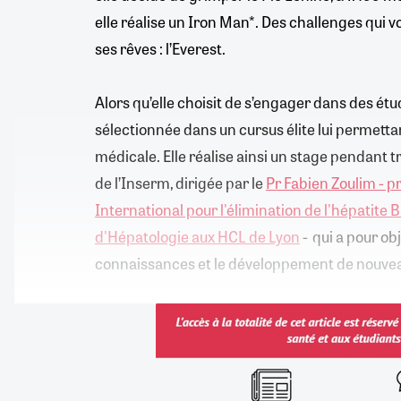
elle réalise un Iron Man*. Des challenges qui von
ses rêves : l’Everest.
Alors qu’elle choisit de s’engager dans des étu
sélectionnée dans un cursus élite lui permettan
médicale. Elle réalise ainsi un stage pendant t
de l’Inserm, dirigée par le
Pr Fabien Zoulim - 
International pour l'élimination de l'hépatite B
d'Hépatologie aux HCL de Lyon
- qui a pour obj
connaissances et le développement de nouveau