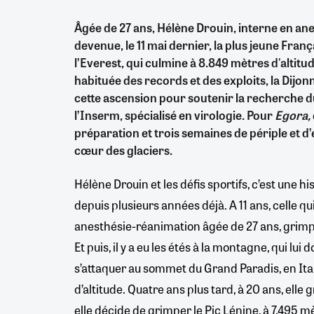
Âgée de 27 ans, Hélène Drouin, interne en an
devenue, le 11 mai dernier, la plus jeune Franç
l’Everest, qui culmine à 8.849 mètres d'altitu
habituée des records et des exploits, la Dijon
cette ascension pour soutenir la recherche d
l’Inserm, spécialisé en virologie. Pour
Egora,
préparation et trois semaines de périple et d
cœur des glaciers.
Hélène Drouin et les défis sportifs, c’est une h
depuis plusieurs années déjà. A 11 ans, celle qu
anesthésie-réanimation âgée de 27 ans, grimpa
Et puis, il y a eu les étés à la montagne, qui lui 
s’attaquer au sommet du Grand Paradis, en Ita
d’altitude. Quatre ans plus tard, à 20 ans, elle 
elle décide de grimper le Pic Lénine, à 7.495 mè