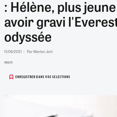
: Hélène, plus jeun
RETRAITE
RÉMUNÉRATION
04/08/2026
0
avoir gravi l'Everes
SANTÉ NUMÉRIQUE
SOCIÉTÉ
odyssée
VIE CONVENTIONNELLE
TOUT VOIR
11/06/2021
Par Marion Jort
INSOLITE
ENREGISTRER DANS VOS SELECTIONS