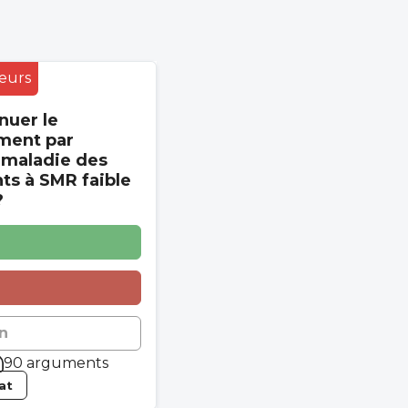
eurs
nuer le
ment par
 maladie des
s à SMR faible
?
n
90 arguments
tat