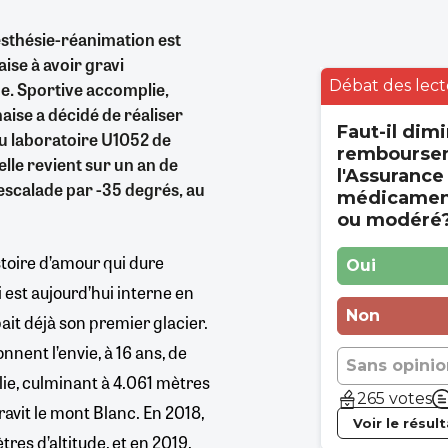
esthésie-réanimation est
aise à avoir gravi
Débat des lect
de. Sportive accomplie,
naise a décidé de réaliser
Faut-il dimi
u laboratoire U1052 de
rembourse
elle revient sur un an de
l'Assurance
’escalade par -35 degrés, au
médicament
ou modéré
istoire d’amour qui dure
Oui
i est aujourd’hui interne en
Non
it déjà son premier glacier.
donnent l’envie, à 16 ans, de
Sans opinio
lie, culminant à 4.061 mètres
265 votes
gravit le mont Blanc. En 2018,
Voir le résul
tres d’altitude, et en 2019,