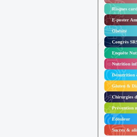
Risques card
E-poster Amy
Obésité ​
Congrès SRS
Enquête Nutr
Nutrition inf
Dénutrition
Gluten & Di
Chirurgies 
Prévention n
Edouleur​
Sucres & ali