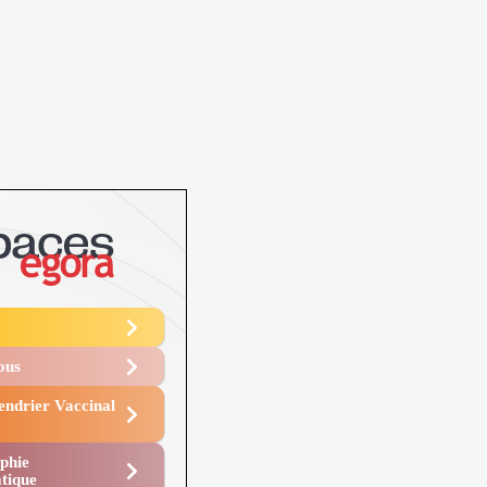
Vous
endrier Vaccinal
phie
tique