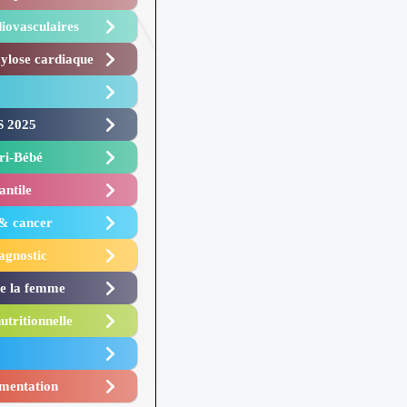
iovasculaires
lose cardiaque ​
 2025 ​
i-Bébé ​
antile
 & cancer
agnostic
de la femme
utritionnelle
mentation​