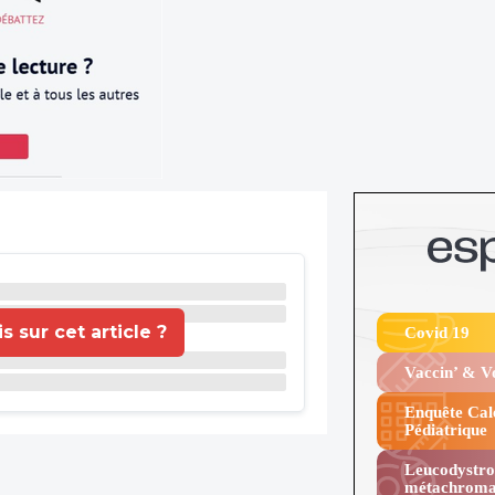
 sur cet article ?
Covid 19
Vaccin’ & 
Enquête Cal
Pédiatrique
Leucodystro
métachroma