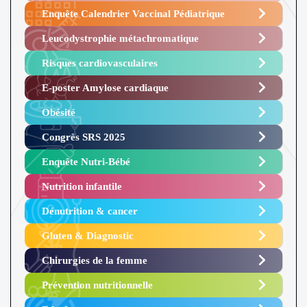
Enquête Calendrier Vaccinal Pédiatrique
Leucodystrophie métachromatique
Risques cardiovasculaires
E-poster Amylose cardiaque ​
Obésité ​
Congrès SRS 2025 ​
Enquête Nutri-Bébé ​
Nutrition infantile
Dénutrition & cancer
Gluten & Diagnostic
Chirurgies de la femme
Prévention nutritionnelle