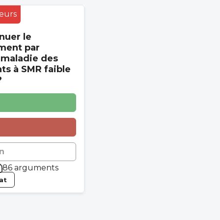
eurs
nuer le
ment par
 maladie des
s à SMR faible
?
n
86 arguments
tat