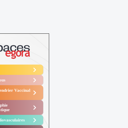
Vous
endrier Vaccinal
phie
tique
iovasculaires