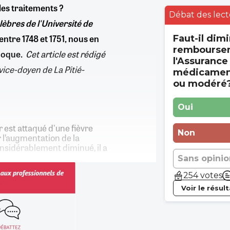
 les traitements ?
Débat des lect
èbres de l'Université de
entre 1748 et 1751, nous en
Faut-il dimi
rembourse
époque.
Cet article est rédigé
l'Assurance
vice-doyen de La Pitié-
médicament
ou modéré
Oui
ur est attaqué d'une fièvre
Non
 l’augmentation de la
onsidérablement diminué, il a
Sans opinio
254 votes
Voir le résul