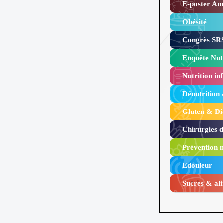
E-poster Amy
Obésité ​
Congrès SRS
Enquête Nutr
Nutrition inf
Dénutrition
Gluten & Di
Chirurgies 
Prévention n
Edouleur​
Sucres & ali