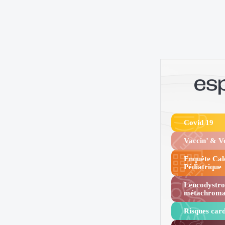
Covid 19
Vaccin’ & 
Enquête Cal
Pédiatrique
Leucodystro
métachroma
Risques card