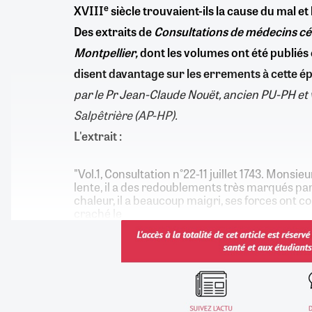
e
XVIII
siècle trouvaient-ils la cause du mal et
Des extraits de
Consultations de médecins cél
Montpellier,
dont les volumes ont été publiés 
disent davantage sur les errements à cette 
par le Pr Jean-Claude Nouët, ancien PU-PH et 
Salpêtrière (AP-HP).
L'extrait :
"Vol.1, Consultation n°22-11 juillet 1743. Monsie
lente, il a des redoublements très marqués par
chaleur, il a beaucoup maigri, ses forces ont c
craché le