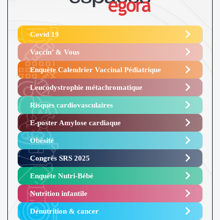
Covid 19
Vaccin’ & Vous
Enquête Calendrier Vaccinal Pédiatrique
Leucodystrophie métachromatique
Risques cardiovasculaires
E-poster Amylose cardiaque ​
Obésité ​
Congrès SRS 2025 ​
Enquête Nutri-Bébé ​
Nutrition infantile
Dénutrition & cancer