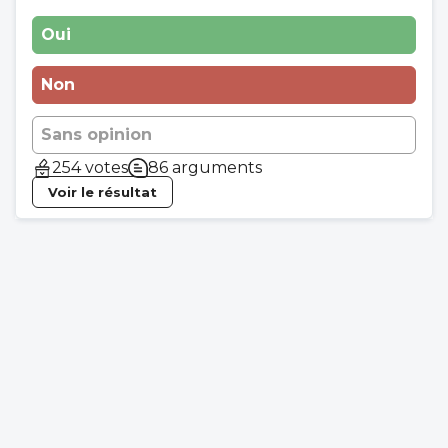
Oui
Non
Sans opinion
254 votes
86 arguments
Voir le résultat