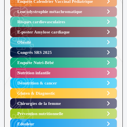
Enquête Calendrier Vaccinal Pédiatrique
Leucodystrophie métachromatique
Risques cardiovasculaires
E-poster Amylose cardiaque ​
Obésité ​
Congrès SRS 2025 ​
Enquête Nutri-Bébé ​
Nutrition infantile
Dénutrition & cancer
Gluten & Diagnostic
Chirurgies de la femme
Prévention nutritionnelle
Edouleur​