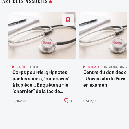
ARTICLES ASSOCIÉS
SOCIÉTÉ
ETHIQUE
JUDICIAIRE
FAITS DIVERS / JUSTICE
Corps pourris, grignotés
Centre du don des co
par les souris, "monnayés"
l’Université de Paris
à la pièce… Enquête sur le
en examen
"charnier" de la fac de...
27/11/2019
07/05/2021
0