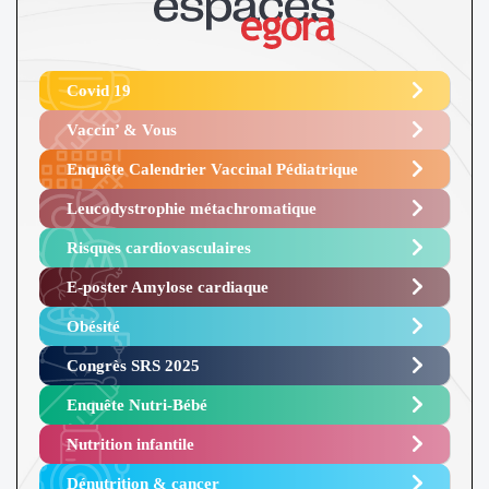
Covid 19
Vaccin’ & Vous
Enquête Calendrier Vaccinal Pédiatrique
Leucodystrophie métachromatique
Risques cardiovasculaires
E-poster Amylose cardiaque ​
Obésité ​
Congrès SRS 2025 ​
Enquête Nutri-Bébé ​
Nutrition infantile
Dénutrition & cancer