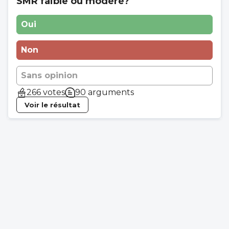
SMR faible ou modéré?
Oui
Non
Sans opinion
266 votes
90 arguments
Voir le résultat