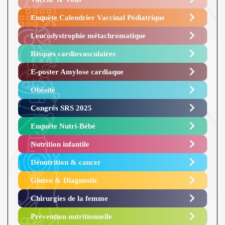
Enquête Calendrier Vaccinal Pédiatrique
Leucodystrophie métachromatique
Risques cardiovasculaires
E-poster Amylose cardiaque ​
Obésité ​
Congrès SRS 2025 ​
Enquête Nutri-Bébé ​
Nutrition infantile
Dénutrition & cancer
Gluten & Diagnostic
Chirurgies de la femme
Prévention nutritionnelle