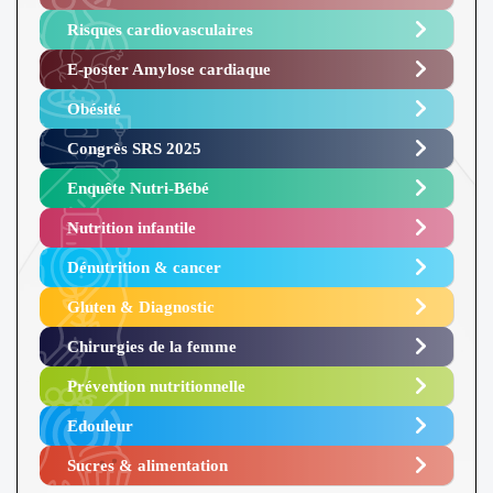
Risques cardiovasculaires
E-poster Amylose cardiaque ​
Obésité ​
Congrès SRS 2025 ​
Enquête Nutri-Bébé ​
Nutrition infantile
Dénutrition & cancer
Gluten & Diagnostic
Chirurgies de la femme
Prévention nutritionnelle
Edouleur​
Sucres & alimentation​