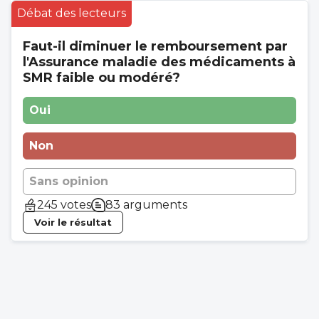
Débat des lecteurs
plus de polluants et de dérives dans les
produits alimentaires ce qui rend la
Faut-il diminuer le remboursement par
nutrition un sport de combat déjà pour
l'Assurance maladie des médicaments à
nous même...
SMR faible ou modéré?
Oui
Non
Sans opinion
245 votes
83 arguments
Voir le résultat