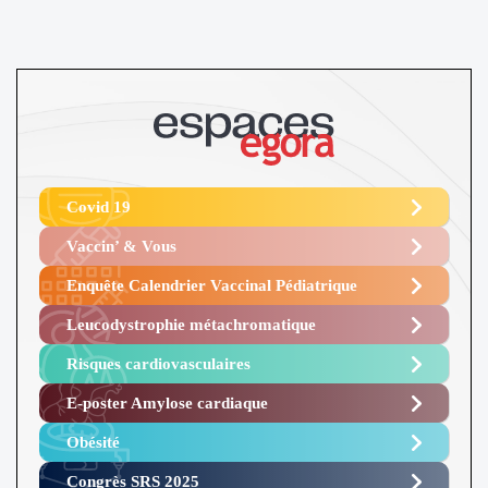
Covid 19
Vaccin’ & Vous
Enquête Calendrier Vaccinal Pédiatrique
Leucodystrophie métachromatique
Risques cardiovasculaires
E-poster Amylose cardiaque ​
Obésité ​
Congrès SRS 2025 ​