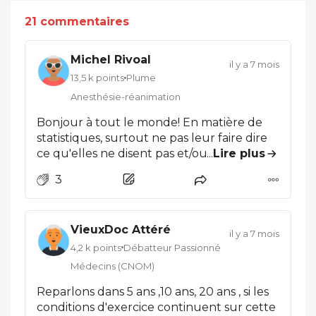
21 commentaires
Michel Rivoal
il y a 7 mois
13,5 k points
Plume
Anesthésie-réanimation
Bonjour à tout le monde! En matière de
statistiques, surtout ne pas leur faire dire
ce qu'elles ne disent pas et/ou ce que l'on
...
Lire plus
voudrait entendre. À quelques nuances
3
près elles rejoignent ce que l'on sait déjà:
Femmes &gt; Hommes, catégories socio-
économiques élevées &gt; CSE moins
VieuxDoc Attéré
élevées. Elles sont utiles aux organismes
il y a 7 mois
pour prédire le "nombre de cotisants" et
4,2 k points
Débatteur Passionné
de "bénéficiaires", et les pouvoirs publics
Médecins (CNOM)
feraient bien de s'en emparer si ce n'est
Reparlons dans 5 ans ,10 ans, 20 ans , si les
déjà fait. Une précision que j'aurais aimé
conditions d'exercice continuent sur cette
connaître: La CARMF a t-elle eu accès aux