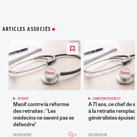
ARTICLES ASSOCIÉS
RETRAITE
CONDITIONS D'EXERCICE
Manif contre la réforme
A 71 ans, ce chef de s
des retraites : "Les
à la retraite remplace
médecins ne savent pas se
généralistes épuisés
défendre"
16/09/2019
25/09/2019
0