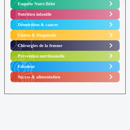
Enquête Nutri-Bébé ​
Nutrition infantile
Dénutrition & cancer
Gluten & Diagnostic
Chirurgies de la femme
Prévention nutritionnelle
Edouleur​
Sucres & alimentation​