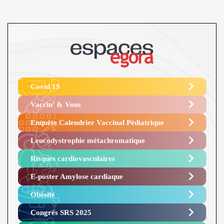
Covid 19
Vaccin’ & Vous
Enquête Calendrier Vaccinal Pédiatrique
Leucodystrophie métachromatique
Risques cardiovasculaires
E-poster Amylose cardiaque ​
Obésité ​
Congrès SRS 2025 ​