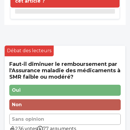
cet article ?
Débat des lecteurs
Faut-il diminuer le remboursement par
l'Assurance maladie des médicaments à
SMR faible ou modéré?
Oui
Non
Sans opinion
236 votes
77 arguments