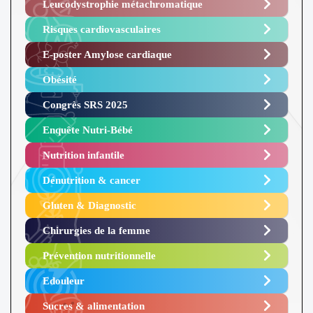
Leucodystrophie métachromatique
Risques cardiovasculaires
E-poster Amylose cardiaque ​
Obésité ​
Congrès SRS 2025 ​
Enquête Nutri-Bébé ​
Nutrition infantile
Dénutrition & cancer
Gluten & Diagnostic
Chirurgies de la femme
Prévention nutritionnelle
Edouleur​
Sucres & alimentation​