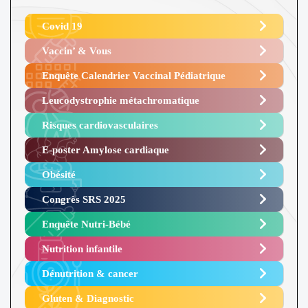
Covid 19
Vaccin’ & Vous
Enquête Calendrier Vaccinal Pédiatrique
Leucodystrophie métachromatique
Risques cardiovasculaires
E-poster Amylose cardiaque ​
Obésité ​
Congrès SRS 2025 ​
Enquête Nutri-Bébé ​
Nutrition infantile
Dénutrition & cancer
Gluten & Diagnostic