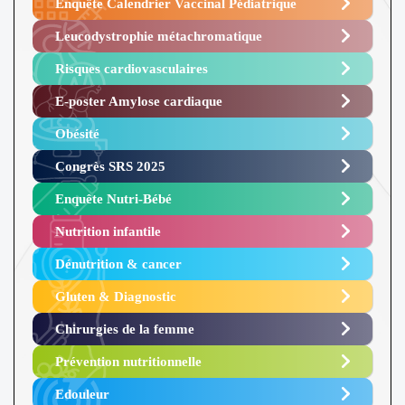
Enquête Calendrier Vaccinal Pédiatrique
Leucodystrophie métachromatique
Risques cardiovasculaires
E-poster Amylose cardiaque ​
Obésité ​
Congrès SRS 2025 ​
Enquête Nutri-Bébé ​
Nutrition infantile
Dénutrition & cancer
Gluten & Diagnostic
Chirurgies de la femme
Prévention nutritionnelle
Edouleur​