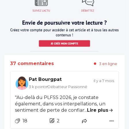
37 commentaires
3 en ligne
Pat Bourgpat
il y a 7 mois
3 k points
Débatteur Passionné
"Au-delà du PLFSS 2026, je constate
également, dans vos interpellations, un
sentiment de perte de confiance envers
...
Lire plus
l'Etat et l'Assurance maladie. Je l'entends
18
2
et le prends au sérieux", lance la ministre,