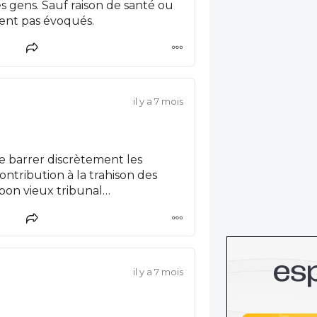
 gens. Sauf raison de santé ou
ent pas évoqués.
il y a 7 mois
se barrer discrètement les
ontribution à la trahison des
 bon vieux tribunal
andidats à la trahison de
il y a 7 mois