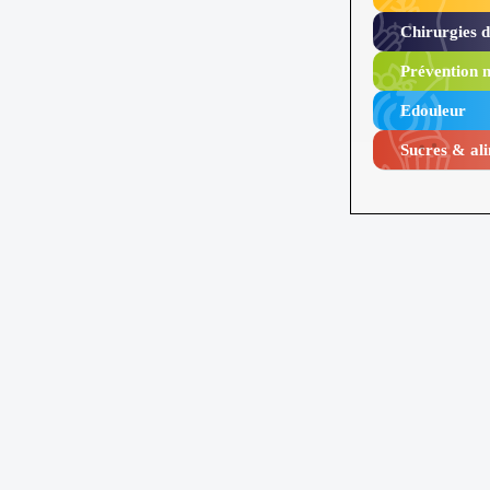
Chirurgies 
Prévention n
Edouleur​
Sucres & ali