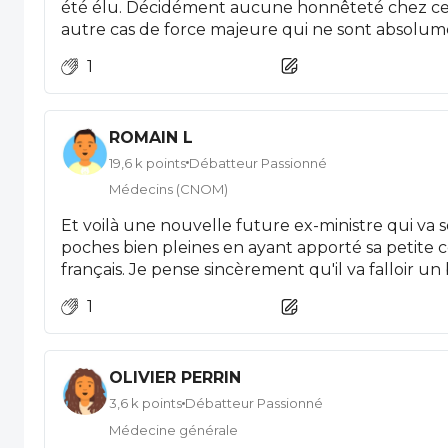
été élu. Décidément aucune honnêteté chez ces
autre cas de force majeure qui ne sont absolum
1
ROMAIN L
19,6 k points
Débatteur Passionné
Médecins (CNOM)
Et voilà une nouvelle future ex-ministre qui va 
poches bien pleines en ayant apporté sa petite c
français. Je pense sincèrement qu'il va falloir un
révolutionnaire pour couper l'envie aux futurs c
1
continuer la démolition de la France.
OLIVIER PERRIN
3,6 k points
Débatteur Passionné
Médecine générale