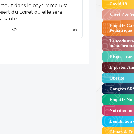
Covid 19
tout dans le pays, Mme Rist
ert du Loiret où elle sera
Vaccin’ & 
la santé…
Enquête Cal
Pédiatrique
Leucodystro
métachroma
Risques card
E-poster Amy
Obésité ​
Congrès SRS
Enquête Nutr
Nutrition inf
Dénutrition
Gluten & Di