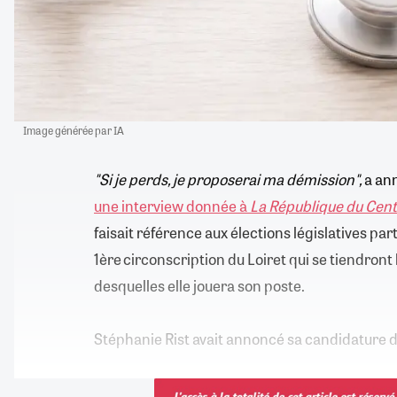
Image générée par IA
"Si je perds, je proposerai ma démission",
a an
une interview donnée à
La République du Cen
faisait référence aux élections législatives part
1ère circonscription du Loiret qui se tiendront 
desquelles elle jouera son poste.
Stéphanie Rist avait annoncé sa candidature 