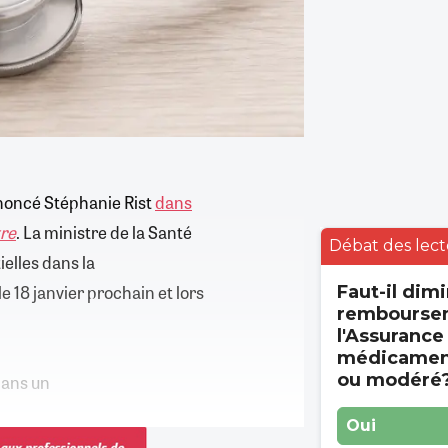
noncé Stéphanie Rist
dans
tre
. La ministre de la Santé
Débat des lect
ielles dans la
le 18 janvier prochain et lors
Faut-il dimi
rembourse
l'Assurance
médicament
ou modéré
dans un
Oui