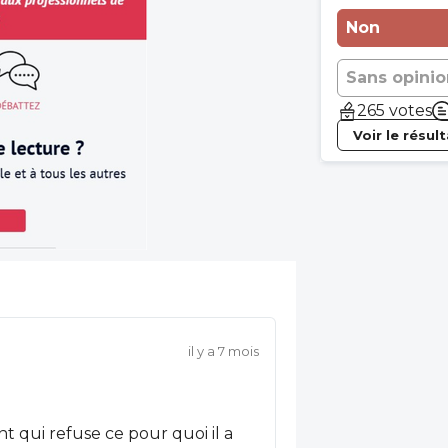
Non
Sans opinio
265 votes
Voir le résul
il y a 7 mois
t qui refuse ce pour quoi il a