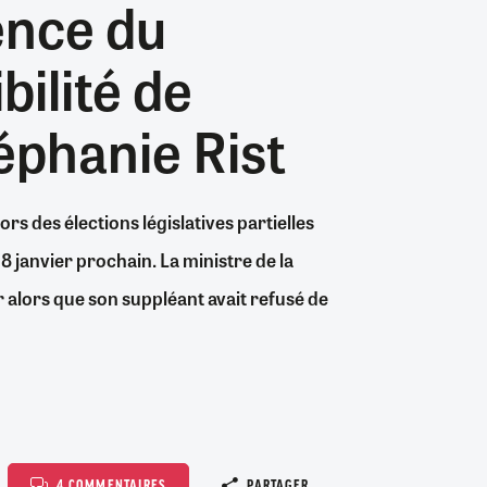
ience du
26/07/2026
19/07/2026
0
0
24/07/2026
07/08/2026
07/08/2026
06/08/2026
30/06/2026
07/08/2026
06/08/2026
04/08/2026
0
3
0
8
0
2
0
0
bilité de
éphanie Rist
s des élections législatives partielles
18 janvier prochain. La ministre de la
alors que son suppléant avait refusé de
Copier le l
4 COMMENTAIRES
PARTAGER