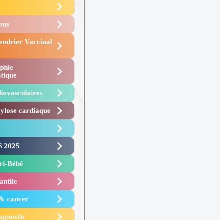
Vous
endrier Vaccinal
phie
tique
iovasculaires
lose cardiaque ​
 2025 ​
i-Bébé ​
antile
 & cancer
agnostic