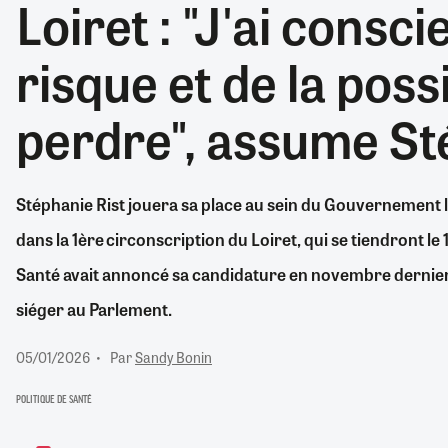
Loiret : "J'ai consc
RETRAITE
RÉMUNÉRATION
04/08/2026
0
risque et de la possi
SANTÉ NUMÉRIQUE
SOCIÉTÉ
perdre", assume St
VIE CONVENTIONNELLE
TOUT VOIR
Stéphanie Rist jouera sa place au sein du Gouvernement lor
dans la 1ère circonscription du Loiret, qui se tiendront le 
Santé avait annoncé sa candidature en novembre dernier 
siéger au Parlement.
05/01/2026
Par
Sandy Bonin
POLITIQUE DE SANTÉ