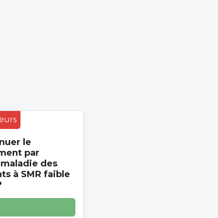
eurs
nuer le
ment par
 maladie des
s à SMR faible
?