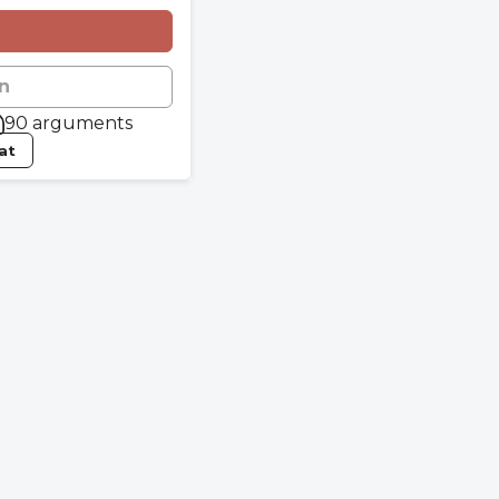
n
90 arguments
tat