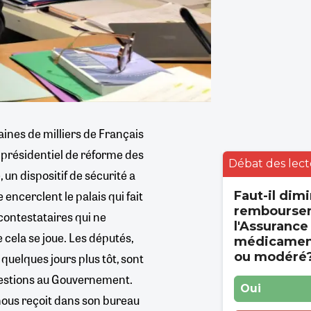
aines de milliers de Français
et présidentiel de réforme des
Débat des lect
 un dispositif de sécurité a
encerclent le palais qui fait
Faut-il dimi
rembourse
 contestataires qui ne
l'Assurance
 cela se joue. Les députés,
médicament
ou modéré
 quelques jours plus tôt, sont
questions au Gouvernement.
Oui
 nous reçoit dans son bureau