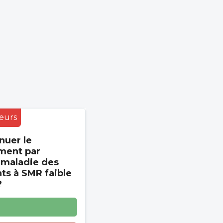
eurs
nuer le
ment par
 maladie des
s à SMR faible
?