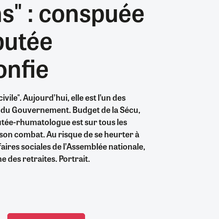
ns" : conspuée
26/07/2026
19/07/2026
0
0
24/07/2026
07/08/2026
07/08/2026
06/08/2026
30/06/2026
07/08/2026
06/08/2026
04/08/2026
0
0
0
8
0
0
0
0
putée
onfie
ivile". Aujourd’hui, elle est l’un des
s du Gouvernement. Budget de la Sécu,
utée-rhumatologue est sur tous les
 son combat. Au risque de se heurter à
aires sociales de l’Assemblée nationale,
 des retraites. Portrait.