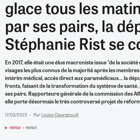
glace tous les mati
RETRAITE
RÉMUNÉRATION
04/08/2026
0
par ses pairs, la dé
SANTÉ NUMÉRIQUE
SOCIÉTÉ
Stéphanie Rist se c
VIE CONVENTIONNELLE
TOUT VOIR
En 2017, elle était une élue macroniste issue "de la société c
visages les plus connus de la majorité après les membre
intérim médical, accès direct aux paramédicaux… la dép
fronts, faisant de la transformation du système de santé,
ses pairs. Rapporteure générale de la commission des Aff
elle porte désormais le très controversé projet de réforme
17/03/2023
Par
Louise Claereboudt
PORTRAIT
PORTRAIT