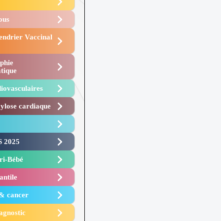
Vous
endrier Vaccinal
phie
tique
iovasculaires
lose cardiaque ​
 2025 ​
i-Bébé ​
antile
 & cancer
agnostic