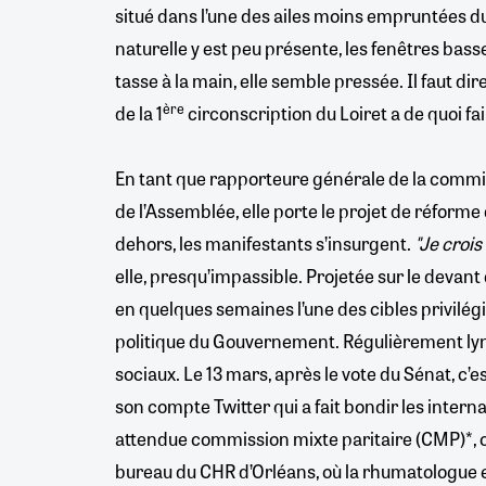
situé dans l’une des ailes moins empruntées d
naturelle y est peu présente, les fenêtres bas
tasse à la main, elle semble pressée. Il faut d
ère
de la 1
circonscription du Loiret a de quoi fai
En tant que rapporteure générale de la commis
de l’Assemblée, elle porte le projet de réforme 
dehors, les manifestants s’insurgent.
"Je crois
elle, presqu’impassible. Projetée sur le devant 
en quelques semaines l’une des cibles privilég
politique du Gouvernement. Régulièrement lyn
sociaux. Le 13 mars, après le vote du Sénat, c’e
son compte Twitter qui a fait bondir les interna
attendue commission mixte paritaire (CMP)*, on
bureau du CHR d’Orléans, où la rhumatologue e