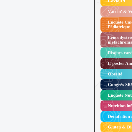
Covid 19
Vaccin’ & 
Enquête Cal
Pédiatrique
Leucodystro
métachroma
Risques card
E-poster Amy
Obésité ​
Congrès SRS
Enquête Nutr
Nutrition inf
Dénutrition
Gluten & Di