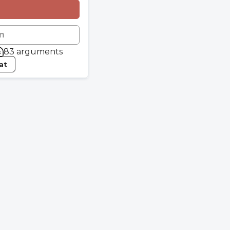
n
83 arguments
tat