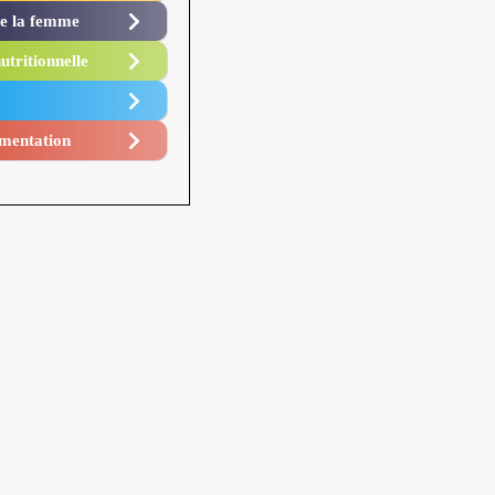
de la femme
utritionnelle
mentation​