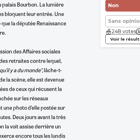
u palais Bourbon. La lumière
Non
ses bloquent leur entrée. Une
Sans opinio
ire que la députée Renaissance
248 votes
re.
Voir le résul
sion des Affaires sociales
des retraites contre lequel,
 qu’il y a du monde",
lâche-t-
de la scène, elle est devenue
iées de ceux qui récusent la
chée sur les réseaux
st une photo d’elle postée sur
utes. Deux jours avant la très
 la voit assise derrière un
xerce encore tous les lundis