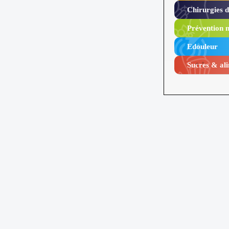
Chirurgies 
Prévention n
Edouleur​
Sucres & ali