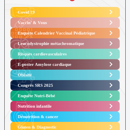
Covid 19
Vaccin’ & Vous
Enquête Calendrier Vaccinal Pédiatrique
Leucodystrophie métachromatique
Risques cardiovasculaires
E-poster Amylose cardiaque ​
Obésité ​
Congrès SRS 2025 ​
Enquête Nutri-Bébé ​
Nutrition infantile
Dénutrition & cancer
Gluten & Diagnostic