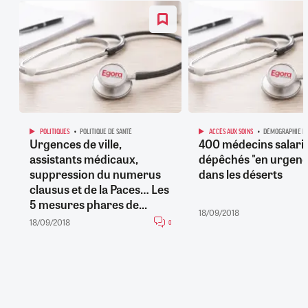
POLITIQUES
POLITIQUE DE SANTÉ
ACCÈS AUX SOINS
DÉMOGRAPHIE M
Urgences de ville,
400 médecins salari
assistants médicaux,
dépêchés "en urgenc
suppression du numerus
dans les déserts
clausus et de la Paces… Les
5 mesures phares de...
18/09/2018
18/09/2018
0