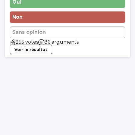
Oui
Non
Sans opinion
255 votes
86 arguments
Voir le résultat