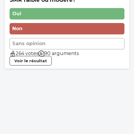
Oui
Non
Sans opinion
264 votes
90 arguments
Voir le résultat