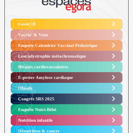
Covid 19
Vaccin’ & Vous
Enquête Calendrier Vaccinal Pédiatrique
Leucodystrophie métachromatique
Risques cardiovasculaires
E-poster Amylose cardiaque ​
Obésité ​
Congrès SRS 2025 ​
Enquête Nutri-Bébé ​
Nutrition infantile
Dénutrition & cancer