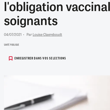
l'obligation vaccina
RETRAITE
RÉMUNÉRATION
04/08/2026
0
soignants
SANTÉ NUMÉRIQUE
SOCIÉTÉ
VIE CONVENTIONNELLE
04/07/2021
Par
Louise Claereboudt
TOUT VOIR
SANTÉ PUBLIQUE
ENREGISTRER DANS VOS SELECTIONS