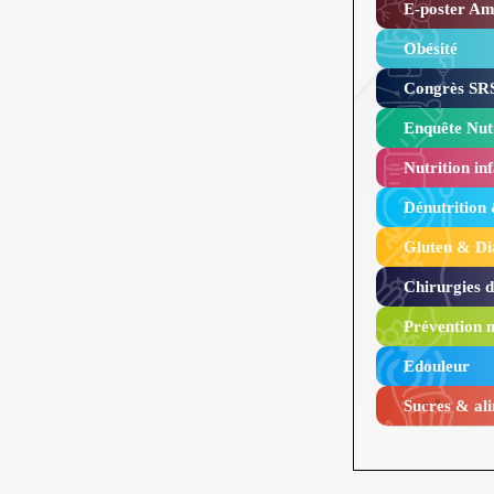
E-poster Amy
Obésité ​
Congrès SRS
Enquête Nutr
Nutrition inf
Dénutrition
Gluten & Di
Chirurgies 
Prévention n
Edouleur​
Sucres & ali