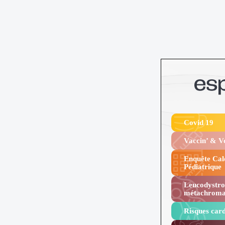
Covid 19
Vaccin’ & 
Enquête Cal
Pédiatrique
Leucodystro
métachroma
Risques card