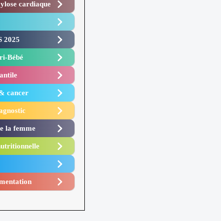
lose cardiaque ​
 2025 ​
i-Bébé ​
antile
 & cancer
agnostic
de la femme
utritionnelle
mentation​