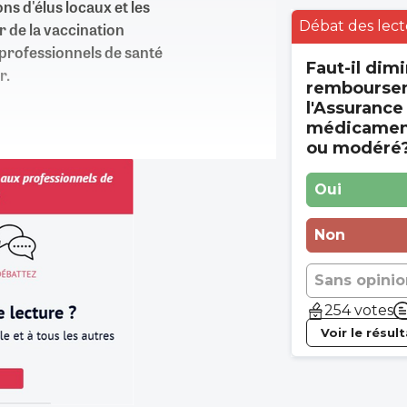
ns d'élus locaux et les
Débat des lect
 de la vaccination
 professionnels de santé
Faut-il dimi
r.
rembourse
l'Assurance
médicament
ou modéré
Oui
Non
Sans opinio
254 votes
Voir le résul