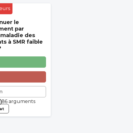
eurs
nuer le
ment par
 maladie des
s à SMR faible
?
n
86 arguments
tat