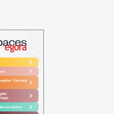
Vous
endrier Vaccinal
phie
tique
iovasculaires