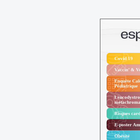
Covid 19
Vaccin’ & 
Enquête Cal
Pédiatrique
Leucodystro
métachroma
Risques card
E-poster Amy
Obésité ​