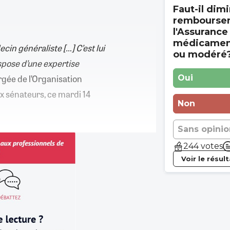
Faut-il dimi
rembourse
l'Assurance
médicament
ecin généraliste […] C’est lui
ou modéré
ispose d’une expertise
rgée de l’Organisation
Oui
ux sénateurs, ce mardi 14
Non
Sans opinio
244 votes
Voir le résul