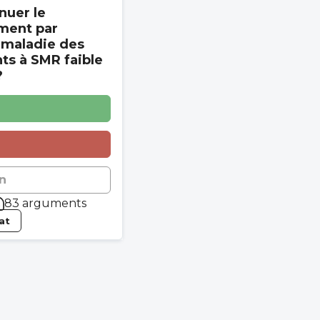
nuer le
ment par
 maladie des
s à SMR faible
?
n
83 arguments
tat