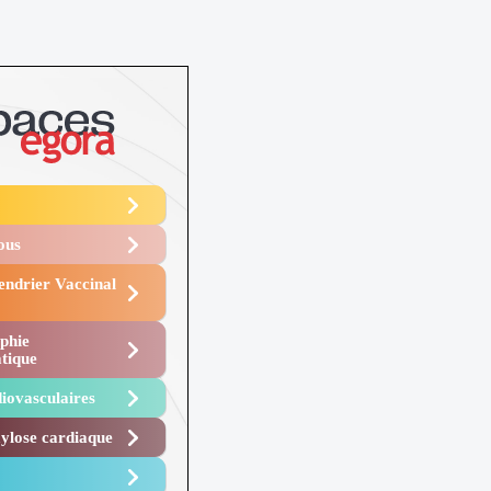
Vous
endrier Vaccinal
phie
tique
iovasculaires
lose cardiaque ​