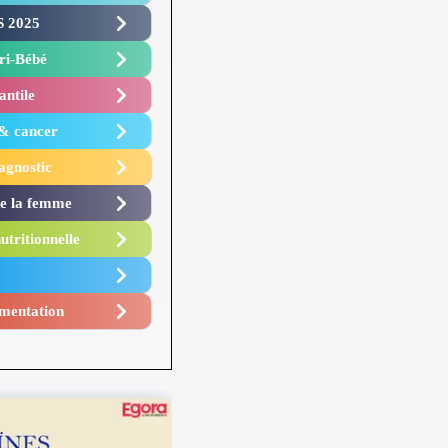
 2025 ​
i-Bébé ​
antile
 & cancer
agnostic
de la femme
utritionnelle
mentation​