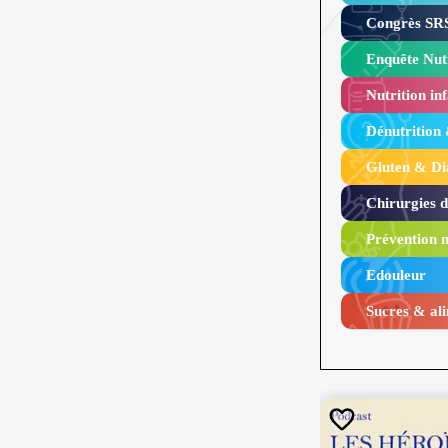
Congrès SRS
Enquête Nutr
Nutrition inf
Dénutrition
Gluten & Di
Chirurgies 
Prévention n
Edouleur​
Sucres & ali