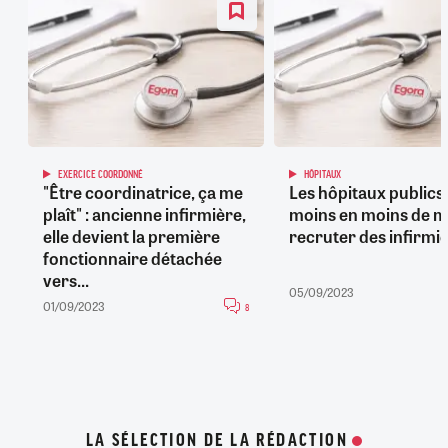
EXERCICE COORDONNÉ
HÔPITAUX
"Être coordinatrice, ça me
Les hôpitaux publics
plaît" : ancienne infirmière,
moins en moins de m
elle devient la première
recruter des infirmi
fonctionnaire détachée
vers...
05/09/2023
01/09/2023
8
LA SÉLECTION DE LA RÉDACTION