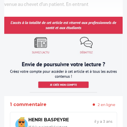
venue au chevet d’un patient. En entrant
1 commentaire
2 en ligne
HENRI BASPEYRE
il y a 3 ans
15,9 k points
Résistant