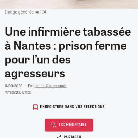
Image générée par IA
Une infirmière tabassée
à Nantes : prison ferme
pour l’un des
agresseurs
11/09/2023
Par
Louise Claereboudt
FAITS DIVERS / JUSTICE
ENREGISTRER DANS VOS SELECTIONS
1 COMMENTAIRE
Copier le lien
PARTAGER