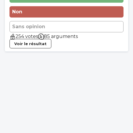
Non
Sans opinion
254 votes
85 arguments
Voir le résultat