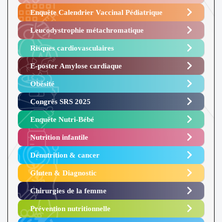
Enquête Calendrier Vaccinal Pédiatrique
Leucodystrophie métachromatique
Risques cardiovasculaires
E-poster Amylose cardiaque ​
Obésité ​
Congrès SRS 2025 ​
Enquête Nutri-Bébé ​
Nutrition infantile
Dénutrition & cancer
Gluten & Diagnostic
Chirurgies de la femme
Prévention nutritionnelle