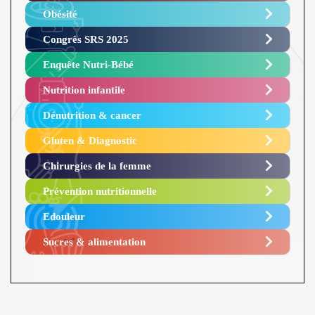
Obésité ​
Congrès SRS 2025 ​
Enquête Nutri-Bébé ​
Nutrition infantile
Dénutrition & cancer
Gluten & Diagnostic
Chirurgies de la femme
Prévention nutritionnelle
Edouleur​
Sucres & alimentation​