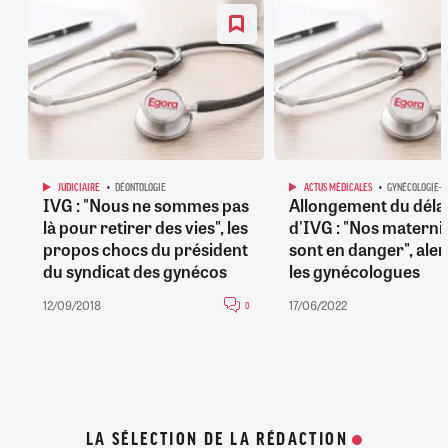
JUDICIAIRE
DÉONTOLOGIE
ACTUS MÉDICALES
GYNÉCOLOGIE-O
IVG : "Nous ne sommes pas
Allongement du déla
là pour retirer des vies", les
d'IVG : "Nos materni
propos chocs du président
sont en danger", aler
du syndicat des gynécos
les gynécologues
12/09/2018
17/06/2022
0
LA SÉLECTION DE LA RÉDACTION