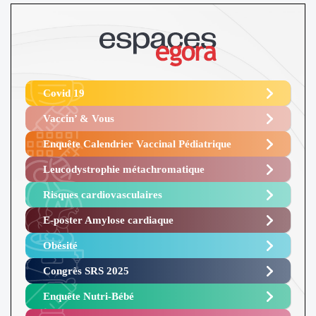
Covid 19
Vaccin’ & Vous
Enquête Calendrier Vaccinal Pédiatrique
Leucodystrophie métachromatique
Risques cardiovasculaires
E-poster Amylose cardiaque ​
Obésité ​
Congrès SRS 2025 ​
Enquête Nutri-Bébé ​