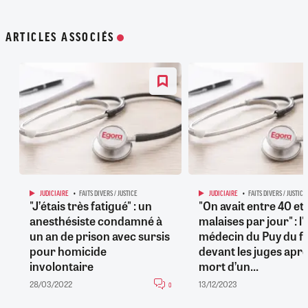
ARTICLES ASSOCIÉS
JUDICIAIRE
FAITS DIVERS / JUSTICE
JUDICIAIRE
FAITS DIVERS / JUSTICE
"J’étais très fatigué" : un
"On avait entre 40 et
anesthésiste condamné à
malaises par jour" : l'
un an de prison avec sursis
médecin du Puy du f
pour homicide
devant les juges aprè
involontaire
mort d’un...
28/03/2022
13/12/2023
0