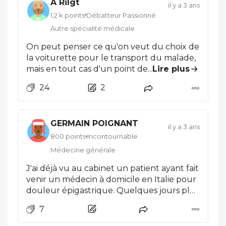
A Rilgt
il y a 3 ans
1,2 k points
Débatteur Passionné
Autre spécialité médicale
On peut penser ce qu'on veut du choix de
la voiturette pour le transport du malade,
mais en tout cas d'un point de vue de
...
Lire plus
droit, la décision semble exemplaire : elle a
24
2
surtout le mérite de rappeler en creux si
besoin qu'il n'y a qu'obligation de moyen
(ici mis en oeuvre) et non de résultat en
GERMAIN POIGNANT
médecine, et que la non-assistance à
il y a 3 ans
personne en danger ne peut pas être
800 points
Incontournable
mobilisée à tort et à travers pour accuser
Médecine générale
un médecin
J'ai déjà vu au cabinet un patient ayant fait
venir un médecin à domicile en Italie pour
douleur épigastrique. Quelques jours plus
tard, je lui fais un EGC en France= IDM
7
inférieur ! Se déplacer près du patient
pour lui éviter quelques pas semble