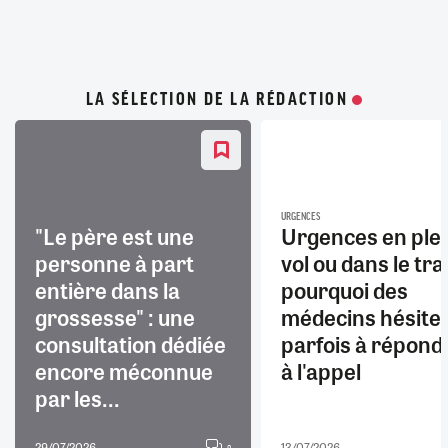
LA SÉLECTION DE LA RÉDACTION
URGENCES
"Le père est une
Urgences en ple
personne à part
vol ou dans le trai
entière dans la
pourquoi des
grossesse" : une
médecins hésite
consultation dédiée
parfois à répond
encore méconnue
à l'appel
par les...
29/07/2026
13/07/2026
8