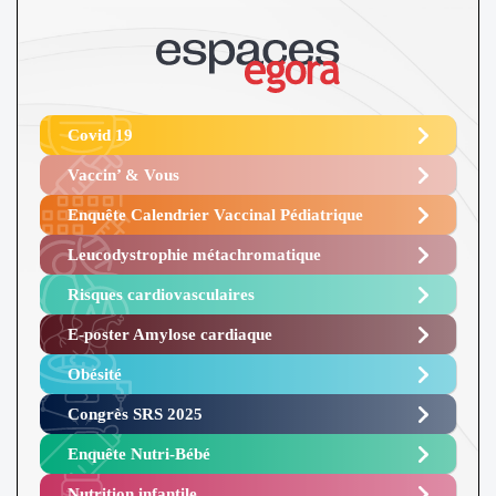
Covid 19
Vaccin’ & Vous
Enquête Calendrier Vaccinal Pédiatrique
Leucodystrophie métachromatique
Risques cardiovasculaires
E-poster Amylose cardiaque ​
Obésité ​
Congrès SRS 2025 ​
Enquête Nutri-Bébé ​
Nutrition infantile