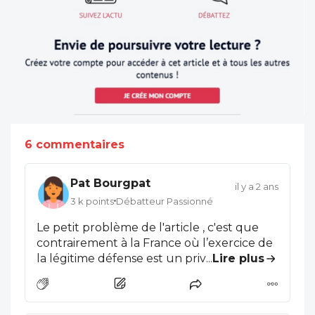
6 commentaires
Pat Bourgpat
il y a 2 ans
3 k points
Débatteur Passionné
Le petit problème de l'article , c'est que
contrairement à la France où l’exercice de
la légitime défense est un privilège de
...
Lire plus
court, elles est accessible à n'importe quel
citoyens aux Etats unis. Donc en quoi c'est
à l’état de l'assurer sur les deniers