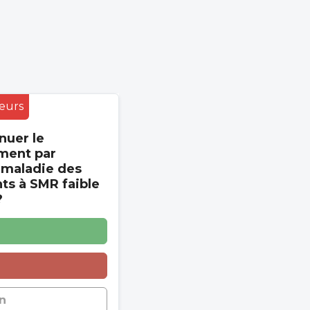
eurs
nuer le
ment par
 maladie des
s à SMR faible
?
n