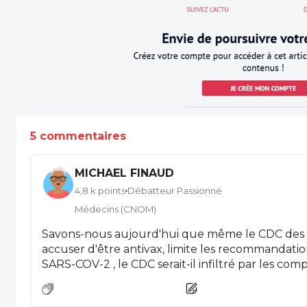
5 commentaires
MICHAEL FINAUD
4,8 k points
Débatteur Passionné
Médecins (CNOM)
Savons-nous aujourd'hui que même le CDC des 
accuser d'être antivax, limite les recommandatio
SARS-COV-2 , le CDC serait-il infiltré par les complotis
trouver cette information sur medscape Le CNOM qui a condamné notre
Confrère Gégory Pamart devrait aussi s'informer 