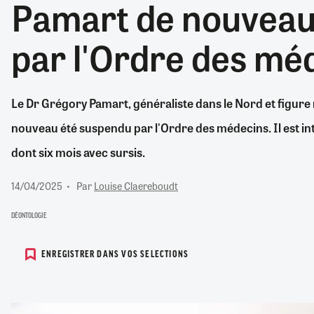
Pamart de nouvea
RETRAITE
RÉMUNÉRATION
04/08/2026
0
par l'Ordre des mé
SANTÉ NUMÉRIQUE
SOCIÉTÉ
VIE CONVENTIONNELLE
Le Dr Grégory Pamart, généraliste dans le Nord et figur
TOUT VOIR
nouveau été suspendu par l'Ordre des médecins. Il est in
dont six mois avec sursis.
14/04/2025
Par
Louise Claereboudt
DÉONTOLOGIE
ENREGISTRER DANS VOS SELECTIONS