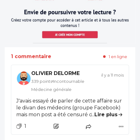
1 commentaire
1 en ligne
OLIVIER DELORME
il y a 11 mois
339 points
Incontournable
Médecine générale
J'avais essayé de parler de cette affaire sur
le divan des médecins (groupe Facebook)
mais mon post a été censuré d'emblée par
...
Lire plus
le modérateur, la loi du silence (l'omerta)
1
étant une variable consubstantielle de la
profession médicale. Les médecins devant