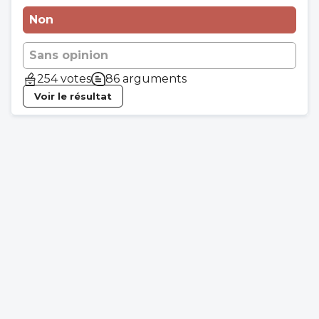
Non
Sans opinion
254 votes
86 arguments
Voir le résultat