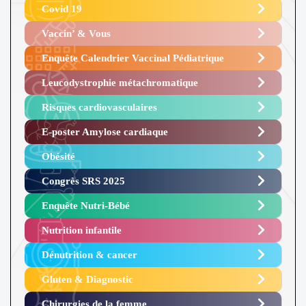
Covid 19
Vaccin’ & Vous
Enquête Calendrier Vaccinal Pédiatrique
Leucodystrophie métachromatique
Risques cardiovasculaires
E-poster Amylose cardiaque ​
Obésité ​
Congrès SRS 2025 ​
Enquête Nutri-Bébé ​
Nutrition infantile
Dénutrition & cancer
Gluten & Diagnostic
Chirurgies de la femme