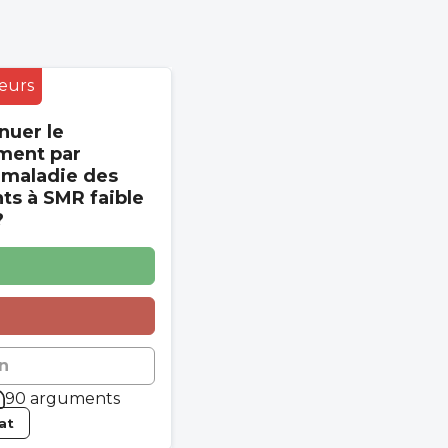
eurs
nuer le
ment par
 maladie des
s à SMR faible
?
n
90 arguments
tat