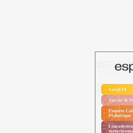
Covid 19
Vaccin’ & 
Enquête Cal
Pédiatrique
Leucodystro
métachroma