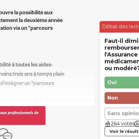
 ouvre la possibilité aux
ectement la deuxième année
Débat des lect
mation via un “parcours
Faut-il dimi
rembourse
l'Assurance
médicament
ilité à toutes les aides-
ou modéré
oins trois ans à temps plein
, d’intégrer un “parcours
Oui
Non
Sans opinio
264 votes
Voir le résul