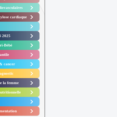
iovasculaires
lose cardiaque ​
 2025 ​
i-Bébé ​
antile
 & cancer
agnostic
de la femme
utritionnelle
mentation​