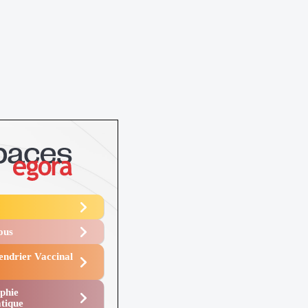
Vous
endrier Vaccinal
phie
tique