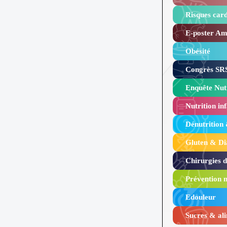
Risques card
E-poster Amy
Obésité ​
Congrès SRS
Enquête Nutr
Nutrition inf
Dénutrition
Gluten & Di
Chirurgies 
Prévention n
Edouleur​
Sucres & ali