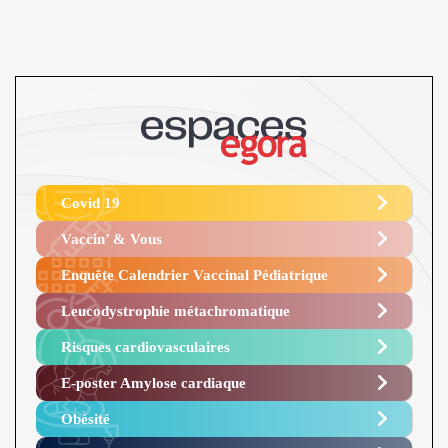
Covid 19
Vaccin’ & Vous
Enquête Calendrier Vaccinal Pédiatrique
Leucodystrophie métachromatique
Risques cardiovasculaires
E-poster Amylose cardiaque ​
Obésité ​