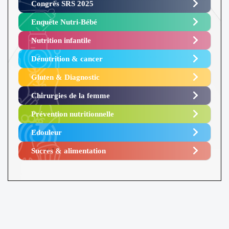
Congrès SRS 2025 ​
Enquête Nutri-Bébé ​
Nutrition infantile
Dénutrition & cancer
Gluten & Diagnostic
Chirurgies de la femme
Prévention nutritionnelle
Edouleur​
Sucres & alimentation​