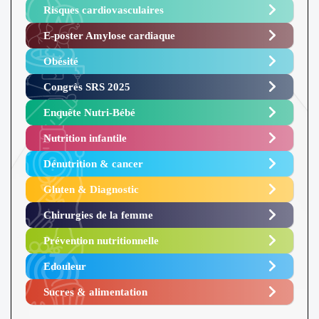
Risques cardiovasculaires
E-poster Amylose cardiaque ​
Obésité ​
Congrès SRS 2025 ​
Enquête Nutri-Bébé ​
Nutrition infantile
Dénutrition & cancer
Gluten & Diagnostic
Chirurgies de la femme
Prévention nutritionnelle
Edouleur​
Sucres & alimentation​