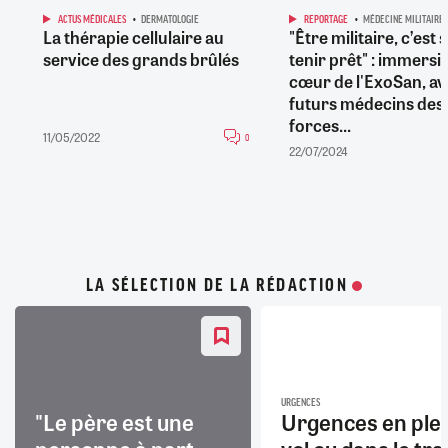
ACTUS MÉDICALES
DERMATOLOGIE
REPORTAGE
MÉDECINE MILITAIRE
La thérapie cellulaire au
"Être militaire, c’est 
service des grands brûlés
tenir prêt" : immersi
cœur de l'ExoSan, av
futurs médecins des
forces...
11/05/2022
0
22/07/2024
LA SÉLECTION DE LA RÉDACTION
URGENCES
"Le père est une
Urgences en ple