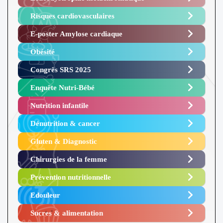
Risques cardiovasculaires
E-poster Amylose cardiaque ​
Obésité ​
Congrès SRS 2025 ​
Enquête Nutri-Bébé ​
Nutrition infantile
Dénutrition & cancer
Gluten & Diagnostic
Chirurgies de la femme
Prévention nutritionnelle
Edouleur​
Sucres & alimentation​