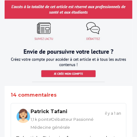
14 commentaires
Patrick Tafani
il y a 1 an
1,1 k points
Débatteur Passionné
Médecine générale