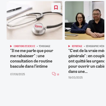
CONDITIONS D'EXERCICE
TÉMOIGNAGE
REPORTAGE
DÉMOGRAPHIE MÉDIC
"Il ne me parle que pour
"C'est de la vraie mé
me rabaisser" : une
générale" : en couple, 
consultation de routine
ont quitté les urgenc
bascule dans l’intime
pour ouvrir un cabin
dans une...
07/08/2025
10
19/03/2025