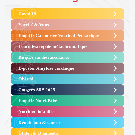
Covid 19
Vaccin’ & Vous
Enquête Calendrier Vaccinal Pédiatrique
Leucodystrophie métachromatique
Risques cardiovasculaires
E-poster Amylose cardiaque ​
Obésité ​
Congrès SRS 2025 ​
Enquête Nutri-Bébé ​
Nutrition infantile
Dénutrition & cancer
Gluten & Diagnostic