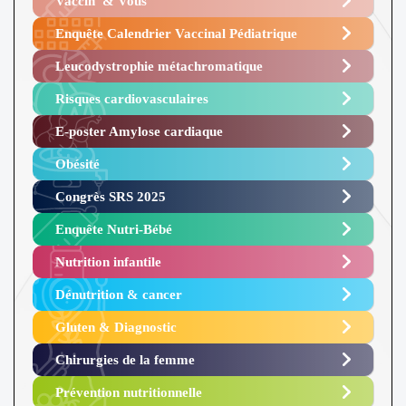
Vaccin’ & Vous
Enquête Calendrier Vaccinal Pédiatrique
Leucodystrophie métachromatique
Risques cardiovasculaires
E-poster Amylose cardiaque ​
Obésité ​
Congrès SRS 2025 ​
Enquête Nutri-Bébé ​
Nutrition infantile
Dénutrition & cancer
Gluten & Diagnostic
Chirurgies de la femme
Prévention nutritionnelle