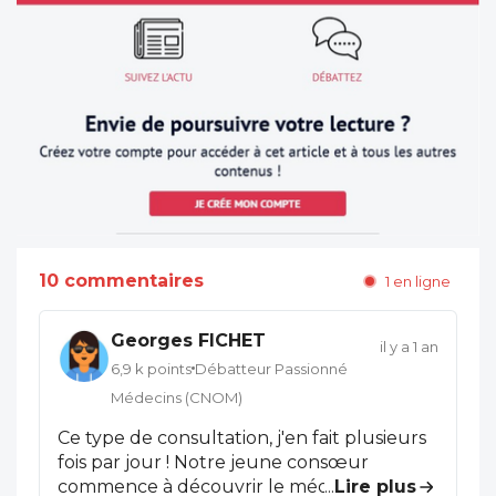
10 commentaires
1 en ligne
Georges FICHET
il y a 1 an
6,9 k points
Débatteur Passionné
Médecins (CNOM)
Ce type de consultation, j'en fait plusieurs
fois par jour ! Notre jeune consœur
commence à découvrir le médecine, la
...
Lire plus