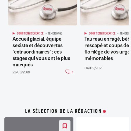
CONDITIONS D'EXERCICE
TÉMOIGNAGE
CONDITIONS D'EXERCICE
TÉMOIGN
Accueil glacial, équipe
Taureau enragé, béb
sexiste et découvertes
rescapé et coups de p
"extraordinaires" : ces
florilège de vos urg
stages qui vous ont le plus
mémorables
marqués
04/09/2021
22/08/2024
2
LA SÉLECTION DE LA RÉDACTION