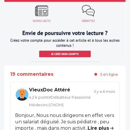
19 commentaires
3 en ligne
VieuxDoc Attéré
il y a 6 mois
4,2 k points
Débatteur Passionné
Médecins (CNOM)
Bonjour, Nous nous dirigeons en effet vers
un salariat déguisé. Je suis pédiatre , peu
importe , mais dans mon activité toutes les
...
Lire plus