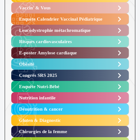
Vaccin’ & Vous
Enquête Calendrier Vaccinal Pédiatrique
Leucodystrophie métachromatique
Risques cardiovasculaires
E-poster Amylose cardiaque ​
Obésité ​
Congrès SRS 2025 ​
Enquête Nutri-Bébé ​
Nutrition infantile
Dénutrition & cancer
Gluten & Diagnostic
Chirurgies de la femme