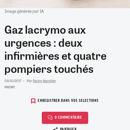
Image générée par IA
Gaz lacrymo aux
urgences : deux
infirmières et quatre
pompiers touchés
09/10/2017
Par
Fanny Napolier
VIOLENCE
ENREGISTRER DANS VOS SELECTIONS
0 COMMENTAIRE
Copier le lien
PARTAGER