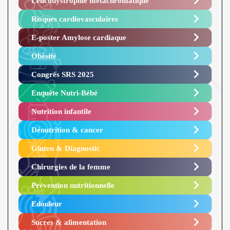
Leucodystrophie métachromatique
Risques cardiovasculaires
E-poster Amylose cardiaque ​
Obésité ​
Congrès SRS 2025 ​
Enquête Nutri-Bébé ​
Nutrition infantile
Dénutrition & cancer
Gluten & Diagnostic
Chirurgies de la femme
Prévention nutritionnelle
Edouleur​
Sucres & alimentation​