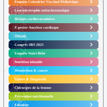
Enquête Calendrier Vaccinal Pédiatrique
Leucodystrophie métachromatique
Risques cardiovasculaires
E-poster Amylose cardiaque ​
Obésité ​
Congrès SRS 2025 ​
Enquête Nutri-Bébé ​
Nutrition infantile
Dénutrition & cancer
Gluten & Diagnostic
Chirurgies de la femme
Prévention nutritionnelle
Edouleur​