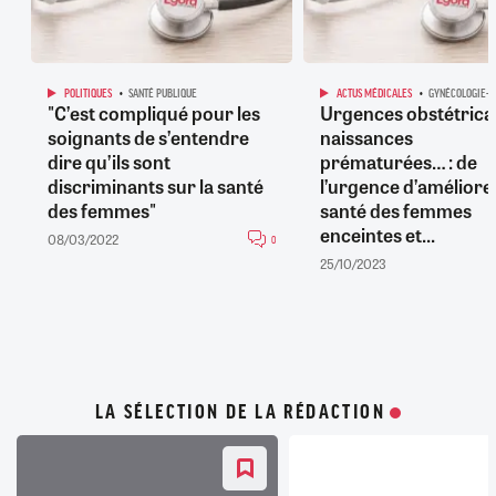
POLITIQUES
SANTÉ PUBLIQUE
ACTUS MÉDICALES
GYNÉCOLOGIE-O
"C’est compliqué pour les
Urgences obstétrical
soignants de s’entendre
naissances
dire qu’ils sont
prématurées… : de
discriminants sur la santé
l’urgence d’améliorer
des femmes"
santé des femmes
enceintes et...
08/03/2022
0
25/10/2023
LA SÉLECTION DE LA RÉDACTION