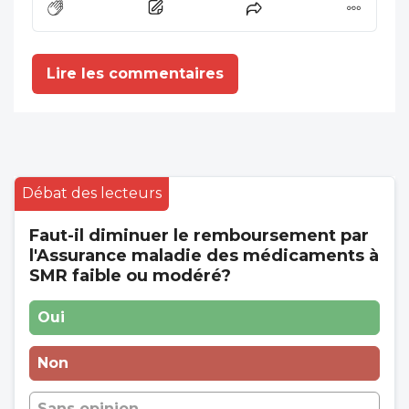
sans leur ensemble Il y a une urgence de
compte.
prévention par le vaccin papillomavirus et
levdépistage des cancers utérins
Lire les commentaires
mammaires etc, sans affoler
Débat des lecteurs
Faut-il diminuer le remboursement par
l'Assurance maladie des médicaments à
SMR faible ou modéré?
Oui
Non
Sans opinion