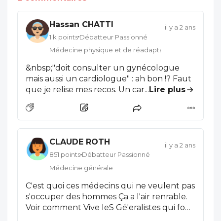
Hassan CHATTI
il y a 2 ans
1 k points
Débatteur Passionné
Médecine physique et de réadaptation
&nbsp;"doit consulter un gynécologue
mais aussi un cardiologue"​ : ah bon !? Faut
que je relise mes recos. Un cardiologue qui
...
Lire plus
ferait que des femmes !? C'est quoi !? un
gyneco cardio ? Pareil pour les autres
activité (kiné psy diet). Qu'est ce qu'on
dirait si on faisait un centre que pour les
CLAUDE ROTH
hommes ? Ils arrivent à dire si le modèle
il y a 2 ans
est rentable au bout d'un exercice fiscal ?
851 points
Débatteur Passionné
5 million pour 12 centres ? Décidément je
Médecine générale
crois ne pas pouvoir comprendre ce
C'est quoi ces médecins qui ne veulent pas
langage de startuper, heureusement que
s'occuper des hommes Ça a l'air renrable.
le site m'a éclairé sur la cible, les presta et
Voir comment Vive leS Gé'eralistes qui font
plus globalement le modèle économique.
tout celà et donc considèrent les femmes
Tant mieux si certaines y trouve leur