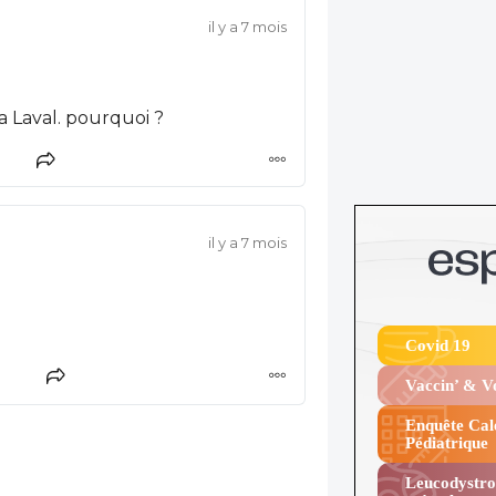
il y a 7 mois
nouvelles manifestations. il n'y a plus d'urgence a Laval. pourquoi ?
il y a 7 mois
Covid 19
Vaccin’ & 
Enquête Cal
Pédiatrique
Leucodystro