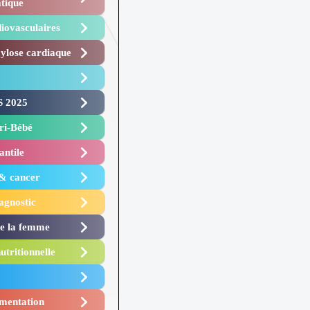
tique
iovasculaires
lose cardiaque ​
 2025 ​
i-Bébé ​
antile
 & cancer
agnostic
de la femme
utritionnelle
mentation​