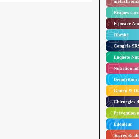
métachroma
Risques card
E-poster Amy
Obésité ​
Congrès SRS
Enquête Nutr
Nutrition inf
Dénutrition
Gluten & Di
Chirurgies 
Prévention n
Edouleur​
Sucres & ali