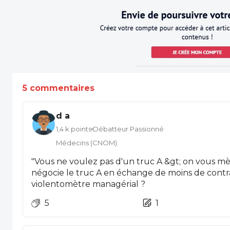
5 commentaires
d a
1,4 k points
Débatteur Passionné
Médecins (CNOM)
"Vous ne voulez pas d'un truc A &gt; on vous mèn
négocie le truc A en échange de moins de contraintes." Si on 
violentomètre managérial ?
5
1