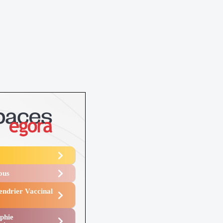
Vous
endrier Vaccinal
phie