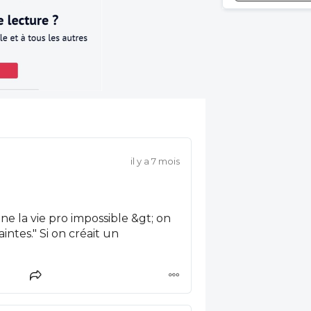
il y a 7 mois
e la vie pro impossible &gt; on
créait un