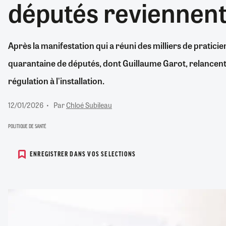
députés reviennent
RETRAITE
RÉMUNÉRATION
04/08/2026
0
SANTÉ NUMÉRIQUE
Après la manifestation qui a réuni des milliers de pratici
SOCIÉTÉ
quarantaine de députés, dont Guillaume Garot, relancent 
VIE CONVENTIONNELLE
TOUT VOIR
régulation à l'installation.
12/01/2026
Par
Chloé Subileau
POLITIQUE DE SANTÉ
ENREGISTRER DANS VOS SELECTIONS