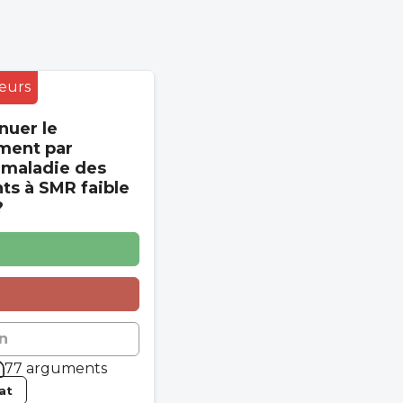
eurs
nuer le
ment par
 maladie des
s à SMR faible
?
n
77 arguments
tat