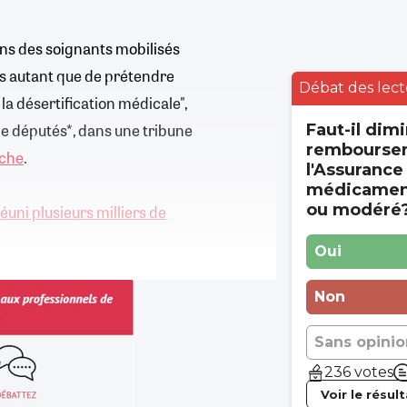
ons des soignants mobilisés
ins autant que de prétendre
Débat des lect
 la désertification médicale",
e députés*, dans une tribune
Faut-il dimi
rembourse
nche
.
l'Assurance
médicament
ou modéré
réuni plusieurs milliers de
Oui
Non
Sans opinio
236 votes
Voir le résul