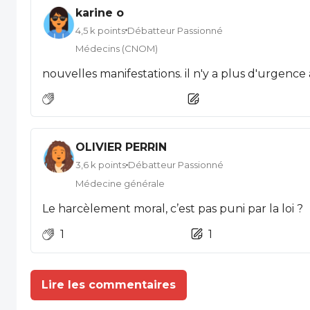
karine o
4,5 k points
Débatteur Passionné
Médecins (CNOM)
OLIVIER PERRIN
3,6 k points
Débatteur Passionné
Médecine générale
Le harcèlement moral, c’est pas puni par la loi ?
1
1
Lire les commentaires