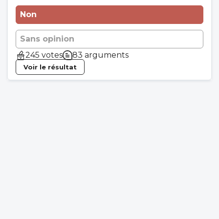
Non
Sans opinion
245 votes
83 arguments
Voir le résultat