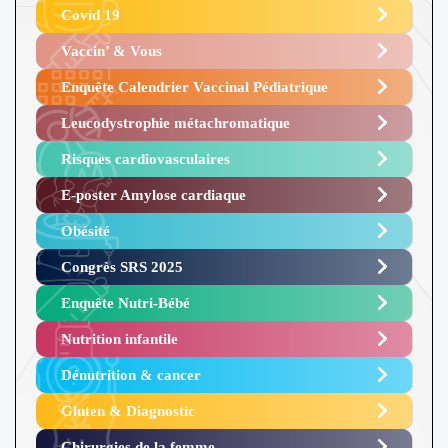
Covid 19
Vaccin’ & Vous
Enquête Calendrier Vaccinal Pédiatrique
Leucodystrophie métachromatique
Risques cardiovasculaires
E-poster Amylose cardiaque ​
Obésité ​
Congrès SRS 2025 ​
Enquête Nutri-Bébé ​
Nutrition infantile
Dénutrition & cancer
Gluten & Diagnostic
Chirurgies de la femme