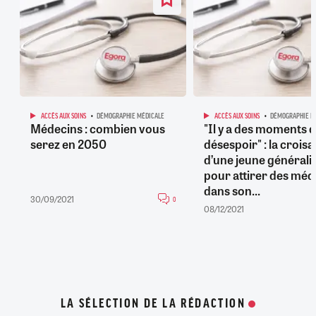
ACCÈS AUX SOINS
DÉMOGRAPHIE MÉDICALE
ACCÈS AUX SOINS
DÉMOGRAPHIE M
Médecins : combien vous
"Il y a des moments 
serez en 2050
désespoir" : la crois
d’une jeune générali
pour attirer des méd
dans son...
30/09/2021
0
08/12/2021
LA SÉLECTION DE LA RÉDACTION