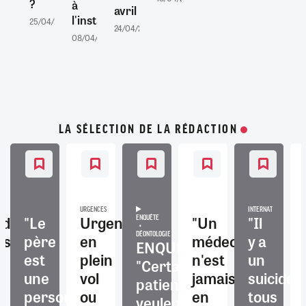
?
à
avril
l'installation
25/04/2025
2
24/04/2025
0
08/04/2025
0
LA SÉLECTION DE LA RÉDACTION
URGENCES
INTERNAT
nds
"Le
Urgences
"Un
"Il
ENQUÊTE
és
père
en
DÉONTOLOGIE
médecin
y a
ENQUÊTE.
est
plein
n'est
un
"Certains
une
vol
jamais
suicide
patients
s
personne
ou
en
tous
veulent