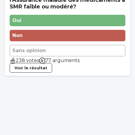
SMR faible ou modéré?
Oui
Non
Sans opinion
238 votes
77 arguments
Voir le résultat