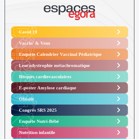
Covid 19
Vaccin’ & Vous
Enquête Calendrier Vaccinal Pédiatrique
Leucodystrophie métachromatique
Risques cardiovasculaires
E-poster Amylose cardiaque ​
Obésité ​
Congrès SRS 2025 ​
Enquête Nutri-Bébé ​
Nutrition infantile