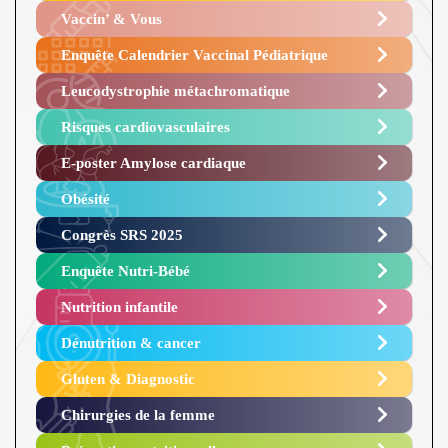
Vaccin’ & Vous
Enquête Calendrier Vaccinal Pédiatrique
Leucodystrophie métachromatique
Risques cardiovasculaires
E-poster Amylose cardiaque ​
Obésité ​
Congrès SRS 2025 ​
Enquête Nutri-Bébé ​
Nutrition infantile
Dénutrition & cancer
Gluten & Diagnostic
Chirurgies de la femme